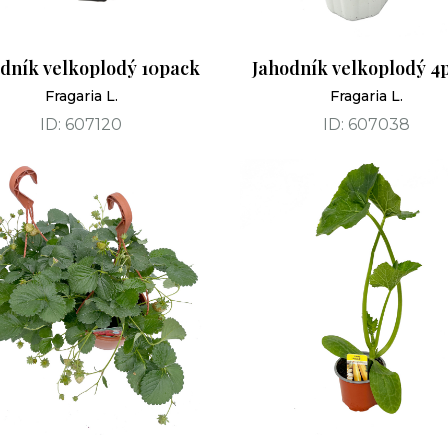
dník velkoplodý 10pack
Jahodník velkoplodý 4
Fragaria L.
Fragaria L.
ID: 607120
ID: 607038