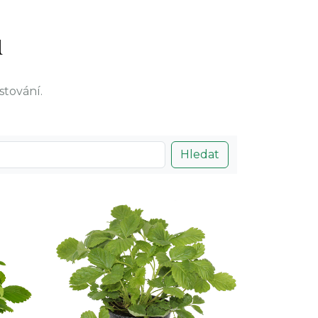
ů
stování.
Hledat