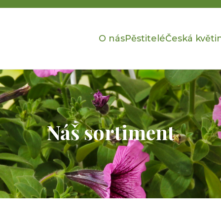
O nás
Pěstitelé
Česká květi
Náš sortiment