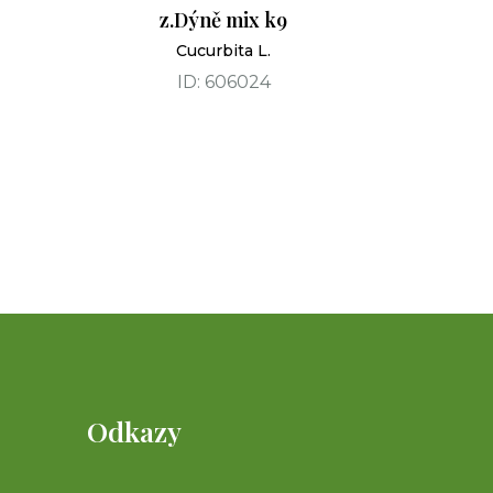
z.Dýně mix k9
Cucurbita L.
ID: 606024
Odkazy