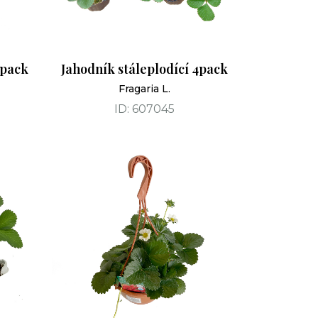
0pack
Jahodník stáleplodící 4pack
Fragaria L.
ID: 607045