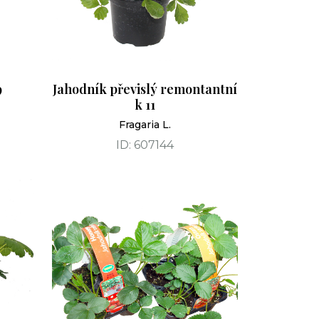
9
Jahodník převislý remontantní
k 11
Fragaria L.
ID: 607144