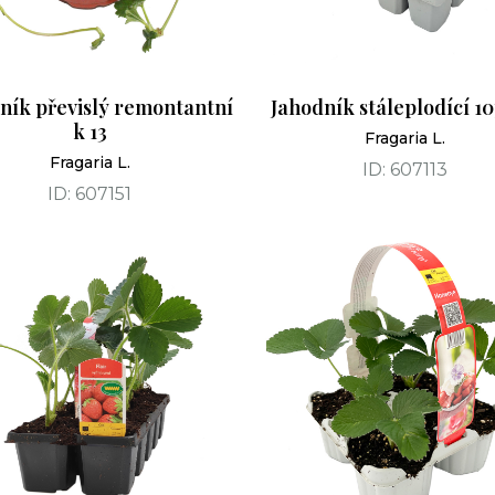
ník převislý remontantní
Jahodník stáleplodící 1
k 13
Fragaria L.
Fragaria L.
ID: 607113
ID: 607151