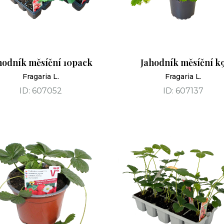
hodník měsíční 10pack
Jahodník měsíční k
Fragaria L.
Fragaria L.
ID: 607052
ID: 607137