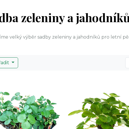
dba zeleniny a jahodník
íme velký výběr sadby zeleniny a jahodníků pro letní pě
řadit