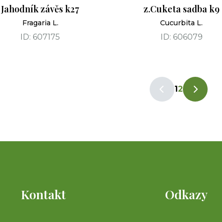
Jahodník závěs k27
z.Cuketa sadba k9
Fragaria L.
Cucurbita L.
ID: 607175
ID: 606079
1
2
Kontakt
Odkazy