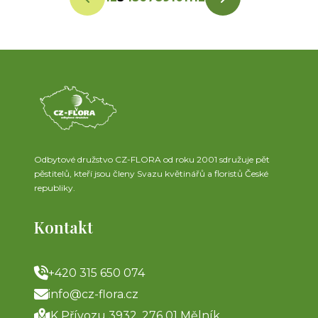
Odbytové družstvo CZ-FLORA od roku 2001 sdružuje pět
pěstitelů, kteří jsou členy Svazu květinářů a floristů České
republiky.
Kontakt
+420 315 650 074
info@cz-flora.cz
K Přívozu 3932, 276 01 Mělník