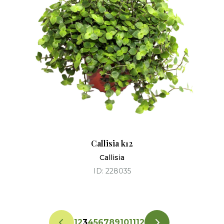
Callisia k12
Callisia
ID: 228035
1
2
3
4
5
6
7
8
9
10
11
12