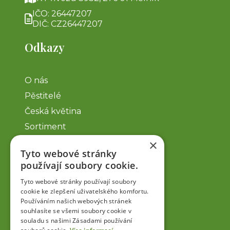
IČO: 26447207
DIČ: CZ26447207
Odkazy
O nás
Pěstitelé
Česká květina
Sortiment
Pozvánky ČS
×
Tyto webové stránky
Kontakt
používají soubory cookie.
Odkazy
Tyto webové stránky používají soubory
cookie ke zlepšení uživatelského komfortu.
Používáním našich webových stránek
souhlasíte se všemi soubory cookie v
Zásady ochrany osobních údajů
souladu s našimi Zásadami používání
Cookies