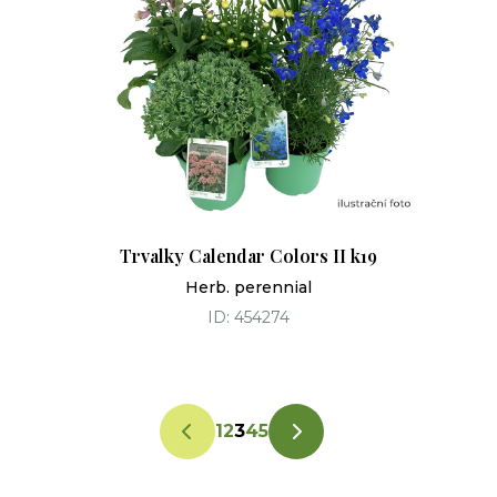
Trvalky Calendar Colors II k19
Herb. perennial
ID: 454274
1
2
3
4
5