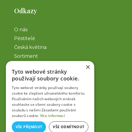
Odkazy
O nás
Pěstitelé
Česká květina
Sortiment
Pozvánky ČS
×
Tyto webové stránky
Kontakt
používají soubory cookie.
Odkazy
Tyto webové stránky používají soubory
cookie ke zlepšení uživatelského komfortu.
Používáním našich webových stránek
souhlasíte se všemi soubory cookie v
Zásady ochrany osobních údajů
souladu s našimi Zásadami používání
Cookies
souborů cookie.
Více informací
VŠE PŘIJMOUT
VŠE ODMÍTNOUT